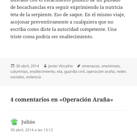
de bocachanclas era seguir exprimiendo la nutricia
teta de la serpiente. Eso de saque. En el mismo viaje,
acojonar preventivamente a cualquiera que no
escriba como dicte la autoridad competente. Una
triste coma podría ser enaltecimiento.
Publicado
Autor
Etiquetas
30 abril, 2014
Javier Vizcaíno
amenazas
,
anonimato
,
el
calumnias
,
enaltecimiento
,
eta
,
guardia civil
,
operación araña
,
redes
sociales
,
violencia
4 comentarios en «Operación Araña»
Julián
dice:
30 abril, 2014 a las 13:12