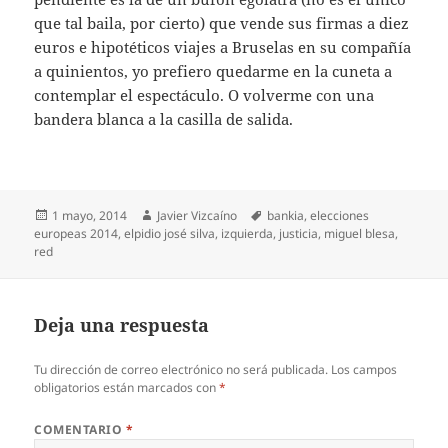
que tal baila, por cierto) que vende sus firmas a diez
euros e hipotéticos viajes a Bruselas en su compañía
a quinientos, yo prefiero quedarme en la cuneta a
contemplar el espectáculo. O volverme con una
bandera blanca a la casilla de salida.
Publicado
Autor
Etiquetas
1 mayo, 2014
Javier Vizcaíno
bankia
,
elecciones
el
europeas 2014
,
elpidio josé silva
,
izquierda
,
justicia
,
miguel blesa
,
red
Deja una respuesta
Tu dirección de correo electrónico no será publicada.
Los campos
obligatorios están marcados con
*
COMENTARIO
*