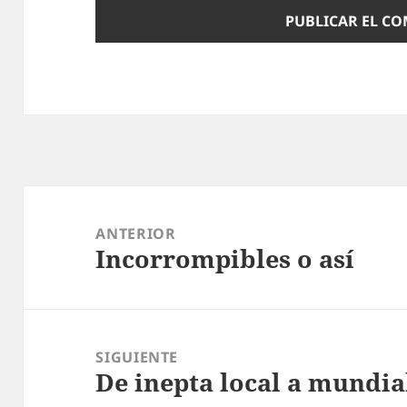
Navegación
de
ANTERIOR
Incorrompibles o así
entradas
Entrada
anterior:
SIGUIENTE
De inepta local a mundia
Entrada