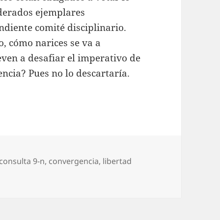
iderados ejemplares
diente comité disciplinario.
io, cómo narices se va a
even a desafiar el imperativo de
encia? Pues no lo descartaría.
uetas
consulta 9-n
,
convergencia
,
libertad