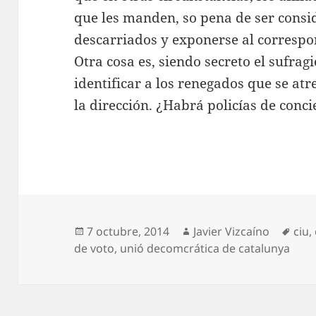
que les manden, so pena de ser cons
descarriados y exponerse al correspon
Otra cosa es, siendo secreto el sufrag
identificar a los renegados que se atr
la dirección. ¿Habrá policías de conci
Publicado
Autor
Etiq
7 octubre, 2014
Javier Vizcaíno
ciu
,
el
de voto
,
unió decomcrática de catalunya