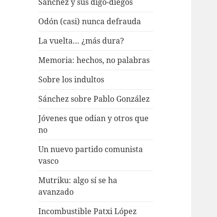
Sánchez y sus digo-diegos
Odón (casi) nunca defrauda
La vuelta… ¿más dura?
Memoria: hechos, no palabras
Sobre los indultos
Sánchez sobre Pablo González
Jóvenes que odian y otros que
no
Un nuevo partido comunista
vasco
Mutriku: algo sí se ha
avanzado
Incombustible Patxi López