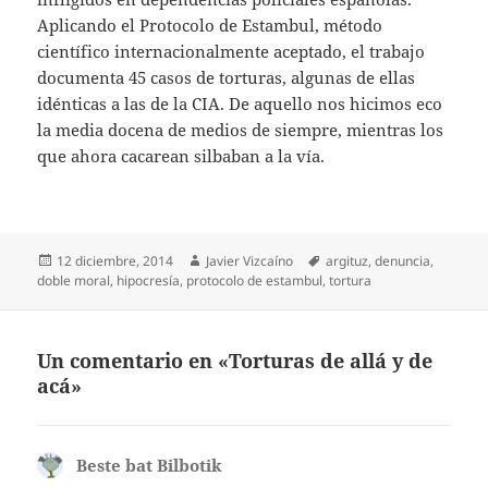
Aplicando el Protocolo de Estambul, método
científico internacionalmente aceptado, el trabajo
documenta 45 casos de torturas, algunas de ellas
idénticas a las de la CIA. De aquello nos hicimos eco
la media docena de medios de siempre, mientras los
que ahora cacarean silbaban a la vía.
Publicado
Autor
Etiquetas
12 diciembre, 2014
Javier Vizcaíno
argituz
,
denuncia
,
el
doble moral
,
hipocresía
,
protocolo de estambul
,
tortura
Un comentario en «Torturas de allá y de
acá»
Beste bat Bilbotik
dice: