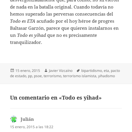
de nada en la batalla original. Cuando todavía no
hemos superado las perversas consecuencias del
Todo es ETA
acuñado por el hoy héroe de progres
Baltasar Garzón, parece que quieren instalarnos en
un
Todo es yihad
que no es precisamente
tranquilizador.
Publicado
Autor
Etiquetas
15 enero, 2015
Javier Vizcaíno
bipartidismo
,
eta
,
pacto
el
de estado
,
pp
,
psoe
,
terrorismo
,
terrorismo islamista
,
yihadismo
Un comentario en «Todo es yihad»
Julián
dice:
15 enero, 2015 a las 18:22