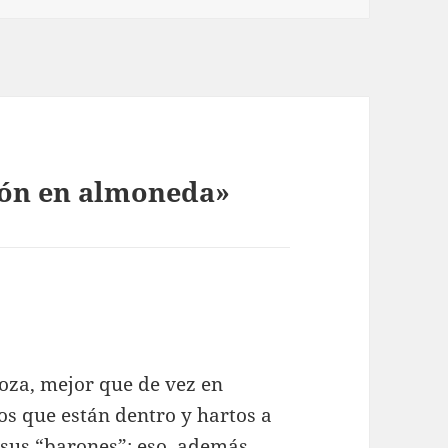
gón en almoneda»
oza, mejor que de vez en
os que están dentro y hartos a
sus “barones”; eso, además,