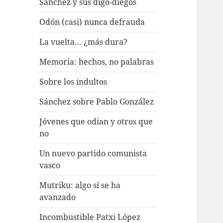
Sánchez y sus digo-diegos
Odón (casi) nunca defrauda
La vuelta… ¿más dura?
Memoria: hechos, no palabras
Sobre los indultos
Sánchez sobre Pablo González
Jóvenes que odian y otros que
no
Un nuevo partido comunista
vasco
Mutriku: algo sí se ha
avanzado
Incombustible Patxi López