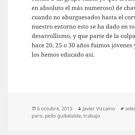
en absoluto el más numeroso) de cha
cuando no aburguesados hasta el cor
nuestro entorno esto se ha dado en to
desarrollismo, y que parte de la culpa
hace 20, 25 o 30 años fuimos jóvenes y
los hemos educado así.
Publicado
Autor
Etiq
6 octubre, 2015
Javier Vizcaíno
ade
el
paro
,
pello guibelalde
,
trabajo