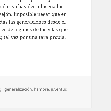
valas y chavales adocenados,
vejón. Imposible negar que en
das las generaciones desde el
 es de algunos de los y las que
, tal vez por una tara propia,
uetas
gi
,
generalización
,
hambre
,
juventud
,