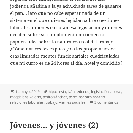
jodienda añadida a la ya achuchada tarea de ganarse
el pan. Claro que no cabe esperar nada de un
sistema en el que quienes legislan sobre cuestiones
laborales, quienes ejecutan esa legislación y quienes
deciden sobre su cumplimiento no tienen ni
pajolera idea sobre la naturaleza real del trabajo.
¿Cómo narices les explico yo a los propietarios de
esas limitadas mentes funcionariales cuadriculadas
que mi curro es de 24 horas al día, hotel y domicilio?
Publicado
Etiquetas
14 mayo, 2019
hipocresía
,
iván redondo
,
legislación laboral
,
el
magdalena valerio
,
pedro sánchez
,
psoe
,
registro horario
,
en Fichad
relaciones laborales
,
trabajo
,
viernes sociales
3 comentarios
Jóvenes… y jóvenes (2)