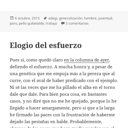
Publicado
Etiquetas
6 octubre, 2015
adegi
,
generalización
,
hambre
,
juventud
,
el
en Jóvenes… y jóvenes (2
paro
,
pello guibelalde
,
trabajo
5 comentarios
Elogio del esfuerzo
Pues sí, como quedó claro
en la columna de ayer
,
defiendo el esfuerzo. A mucha honra y, a pesar de
una genética que me empuja más a la pereza que al
curre, con el aval de haber predicado con el ejemplo.
Ni sé las veces que me ha pillado el alba en el torno
dale que dale. Para bien poca cosa, en bastantes
casos, y no diré que no me he quejado, porque lo he
llegado a hacer amargamente, pero sí que a la larga
he firmado las paces con la frustración de haberme
dejado las pestañas en balde. Probablemente,