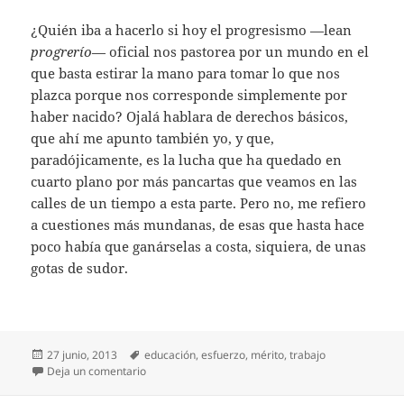
¿Quién iba a hacerlo si hoy el progresismo —lean
progrerío
— oficial nos pastorea por un mundo en el
que basta estirar la mano para tomar lo que nos
plazca porque nos corresponde simplemente por
haber nacido? Ojalá hablara de derechos básicos,
que ahí me apunto también yo, y que,
paradójicamente, es la lucha que ha quedado en
cuarto plano por más pancartas que veamos en las
calles de un tiempo a esta parte. Pero no, me refiero
a cuestiones más mundanas, de esas que hasta hace
poco había que ganárselas a costa, siquiera, de unas
gotas de sudor.
Publicado
Etiquetas
27 junio, 2013
educación
,
esfuerzo
,
mérito
,
trabajo
el
en Elogio del esfuerzo
Deja un comentario