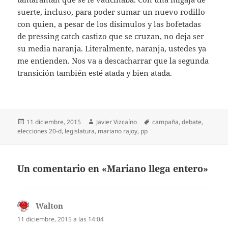
suerte, incluso, para poder sumar un nuevo rodillo
con quien, a pesar de los disimulos y las bofetadas
de pressing catch castizo que se cruzan, no deja ser
su media naranja. Literalmente, naranja, ustedes ya
me entienden. Nos va a descacharrar que la segunda
transición también esté atada y bien atada.
Publicado
Autor
Etiquetas
11 diciembre, 2015
Javier Vizcaíno
campaña
,
debate
,
el
elecciones 20-d
,
legislatura
,
mariano rajoy
,
pp
Un comentario en «Mariano llega entero»
Walton
dice:
11 diciembre, 2015 a las 14:04