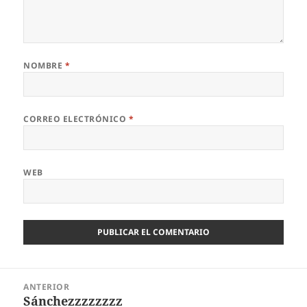
NOMBRE
*
CORREO ELECTRÓNICO
*
WEB
Navegación
ANTERIOR
de
Sánchezzzzzzzz
Entrada