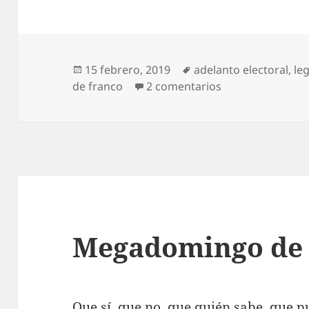
Publicado
Etiquetas
15 febrero, 2019
adelanto electoral
,
le
el
en Sánchez se li
de franco
2 comentarios
Megadomingo de
Que sí, que no, que quién sabe, que pu