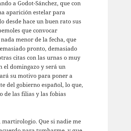
erando a Godot-Sánchez, que con
na aparición estelar para
do desde hace un buen rato sus
 bemoles que convocar
e nada menor de la fecha, que
 demasiado pronto, demasiado
tras citas con las urnas o muy
en el domingazo y será un
rará su motivo para poner a
te del gobierno español, lo que,
de las filias y las fobias
 martirologio. Que si nadie me
e acuerdo para tumbarme, y que