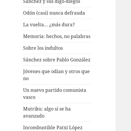
Sánchez y sus digo-diegos
Odón (casi) nunca defrauda
La vuelta… ¿más dura?
Memoria: hechos, no palabras
Sobre los indultos
Sánchez sobre Pablo González
Jóvenes que odian y otros que
no
Un nuevo partido comunista
vasco
Mutriku: algo sí se ha
avanzado
Incombustible Patxi López