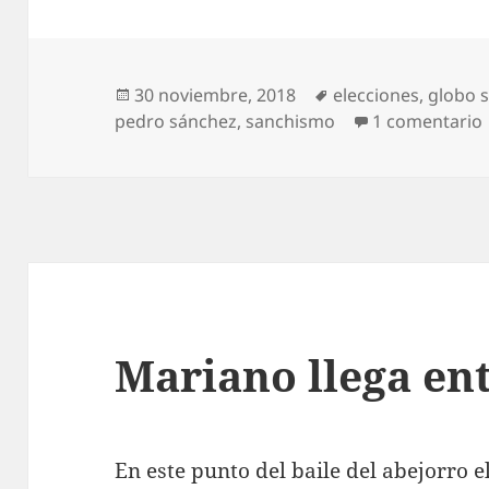
Publicado
Etiquetas
30 noviembre, 2018
elecciones
,
globo 
el
pedro sánchez
,
sanchismo
1 comentario
Mariano llega en
En este punto del baile del abejorro e