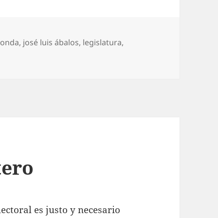
sonda
,
josé luis ábalos
,
legislatura
,
en Megadomingo de urnas
tero
lectoral es justo y necesario