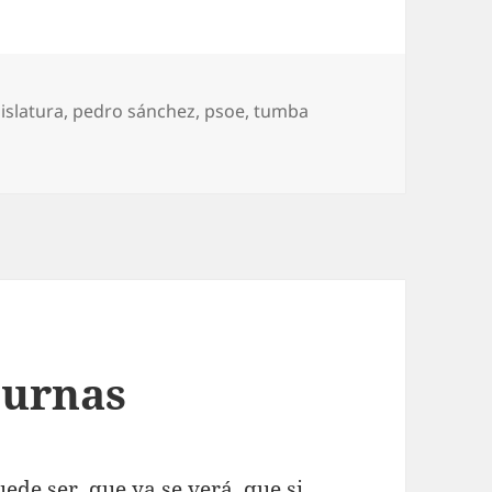
gislatura
,
pedro sánchez
,
psoe
,
tumba
bera
 urnas
ede ser, que ya se verá, que si