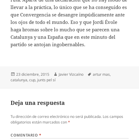
llevar a la práctica, lo único que se ha conseguido es
que Convergencia se desangre impúdicamente ante
los ojos de todo el mundo. Eso y que Jordi Évole
haga bromas sobre lo mucho que se parecen una
Catalunya y una España que en este minuto del
partido se antojan ingobernables.
Publicado
Autor
Etiquetas
23 diciembre, 2015
Javier Vizcaíno
artur mas
,
el
catalunya
,
cup
,
junts pel sí
Deja una respuesta
Tu dirección de correo electrónico no será publicada.
Los campos
obligatorios están marcados con
*
COMENTARIO
*