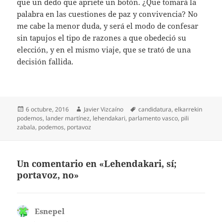
que un dedo que apriete un botón. ¿Que tomará la
palabra en las cuestiones de paz y convivencia? No
me cabe la menor duda, y será el modo de confesar
sin tapujos el tipo de razones a que obedeció su
elección, y en el mismo viaje, que se trató de una
decisión fallida.
Publicado
Autor
Etiquetas
6 octubre, 2016
Javier Vizcaíno
candidatura
,
elkarrekin
el
podemos
,
lander martínez
,
lehendakari
,
parlamento vasco
,
pili
zabala
,
podemos
,
portavoz
Un comentario en «Lehendakari, sí;
portavoz, no»
Esnepel
dice: