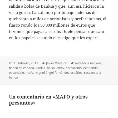
salida a bolsa de Bankia y que, aun así, hicieron la
vista gorda. Calculando por lo bajo, además del
quebranto a miles de accionistas y preferentistas, el
fiasco rondó los 50.000 millones de euros que
tuvimos que pagar a escote. Duele pensar que salir
en los papeles sea todo el castigo que les espere.
Publicado
Autor
Etiquetas
15 febrero, 2017
Javier Vizcaíno
audiencia nacional
,
el
banco de españa
,
bankia
,
bolsa
,
cnmv
,
corrupción
,
economía
,
escándalo
,
mafo
,
miguel ángel fernández ordóñez
,
rescate a la
banca
Un comentario en «MAFO y otros
presuntos»