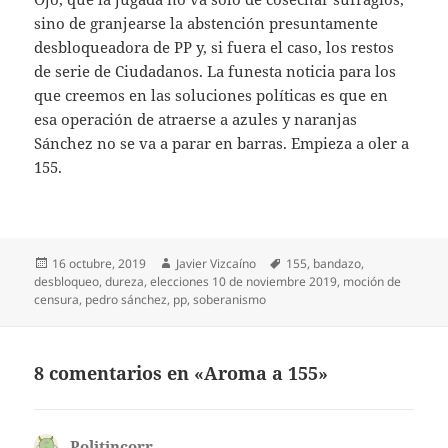
sino de granjearse la abstención presuntamente
desbloqueadora de PP y, si fuera el caso, los restos
de serie de Ciudadanos. La funesta noticia para los
que creemos en las soluciones políticas es que en
esa operación de atraerse a azules y naranjas
Sánchez no se va a parar en barras. Empieza a oler a
155.
Publicado
Autor
Etiquetas
16 octubre, 2019
Javier Vizcaíno
155
,
bandazo
,
el
desbloqueo
,
dureza
,
elecciones 10 de noviembre 2019
,
moción de
censura
,
pedro sánchez
,
pp
,
soberanismo
8 comentarios en «Aroma a 155»
Politincorr
dice: