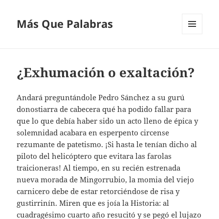
Más Que Palabras
MENÚ
Y
WIDGETS
¿Exhumación o exaltación?
Andará preguntándole Pedro Sánchez a su gurú
donostiarra de cabecera qué ha podido fallar para
que lo que debía haber sido un acto lleno de épica y
solemnidad acabara en esperpento circense
rezumante de patetismo. ¡Si hasta le tenían dicho al
piloto del helicóptero que evitara las farolas
traicioneras! Al tiempo, en su recién estrenada
nueva morada de Mingorrubio, la momia del viejo
carnicero debe de estar retorciéndose de risa y
gustirrinín. Miren que es joía la Historia: al
cuadragésimo cuarto año resucitó y se pegó el lujazo