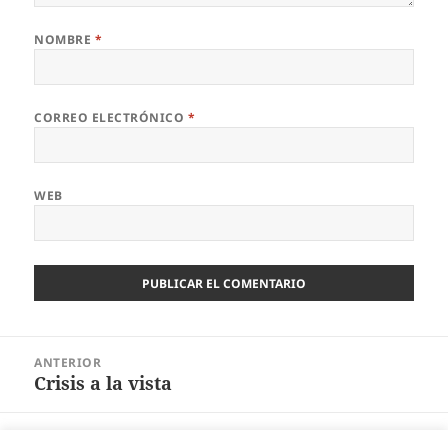
NOMBRE
*
CORREO ELECTRÓNICO
*
WEB
Navegación
ANTERIOR
de
Crisis a la vista
Entrada
entradas
anterior:
SIGUIENTE