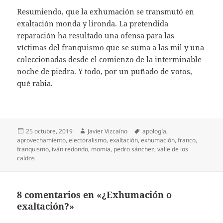
Resumiendo, que la exhumación se transmutó en
exaltación monda y lironda. La pretendida
reparación ha resultado una ofensa para las
víctimas del franquismo que se suma a las mil y una
coleccionadas desde el comienzo de la interminable
noche de piedra. Y todo, por un puñado de votos,
qué rabia.
Publicado
Autor
Etiquetas
25 octubre, 2019
Javier Vizcaíno
apología
,
el
aprovechamiento
,
electoralismo
,
exaltación
,
exhumación
,
franco
,
franquismo
,
iván redondo
,
momia
,
pedro sánchez
,
valle de los
caídos
8 comentarios en «¿Exhumación o
exaltación?»