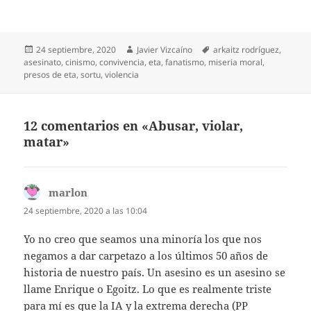
Publicado
Autor
Etiquetas
24 septiembre, 2020
Javier Vizcaíno
arkaitz rodríguez
,
el
asesinato
,
cinismo
,
convivencia
,
eta
,
fanatismo
,
miseria moral
,
presos de eta
,
sortu
,
violencia
12 comentarios en «Abusar, violar,
matar»
marlon
dice:
24 septiembre, 2020 a las 10:04
Yo no creo que seamos una minoría los que nos
negamos a dar carpetazo a los últimos 50 años de
historia de nuestro país. Un asesino es un asesino se
llame Enrique o Egoitz. Lo que es realmente triste
para mí es que la IA y la extrema derecha (PP