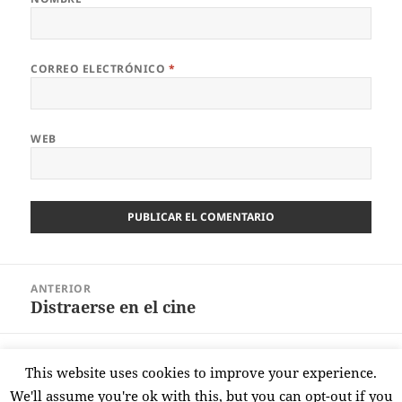
CORREO ELECTRÓNICO
*
WEB
Navegación
ANTERIOR
de
Distraerse en el cine
Entrada
entradas
anterior:
SIGUIENTE
This website uses cookies to improve your experience.
¿Qué hay del IMV?
Entrada
We'll assume you're ok with this, but you can opt-out if you
siguiente: