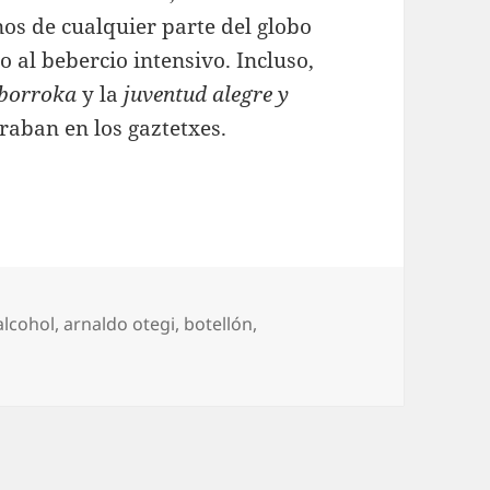
os de cualquier parte del globo
 al bebercio intensivo. Incluso,
 borroka
y la
juventud alegre y
raban en los gaztetxes.
Etiquetas
alcohol
,
arnaldo otegi
,
botellón
,