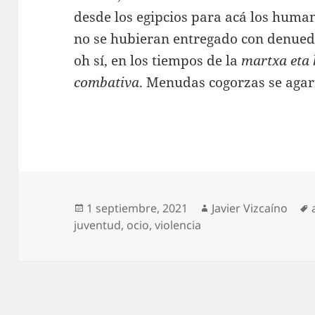
desde los egipcios para acá los human
no se hubieran entregado con denuedo
oh sí, en los tiempos de la
martxa eta
combativa
. Menudas cogorzas se agar
Publicado
Autor
1 septiembre, 2021
Javier Vizcaíno
el
juventud
,
ocio
,
violencia