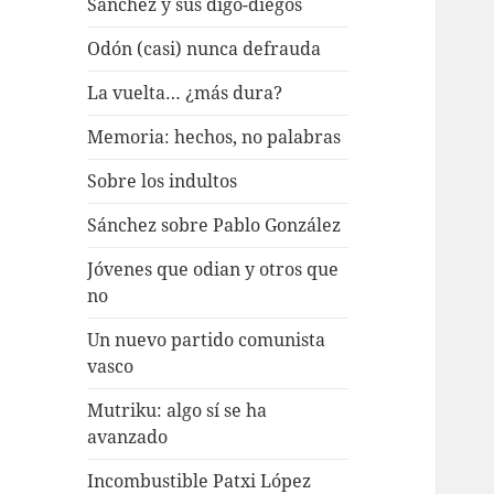
Sánchez y sus digo-diegos
Odón (casi) nunca defrauda
La vuelta… ¿más dura?
Memoria: hechos, no palabras
Sobre los indultos
Sánchez sobre Pablo González
Jóvenes que odian y otros que
no
Un nuevo partido comunista
vasco
Mutriku: algo sí se ha
avanzado
Incombustible Patxi López