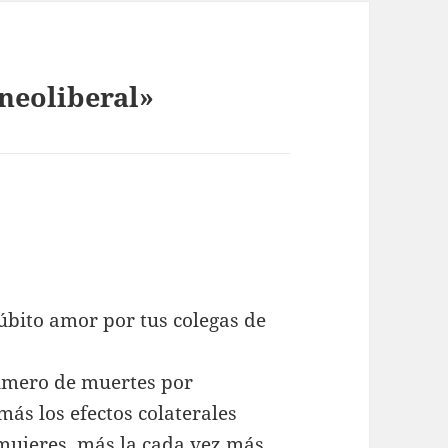
neoliberal»
bito amor por tus colegas de
número de muertes por
ás los efectos colaterales
 mujeres, más la cada vez más