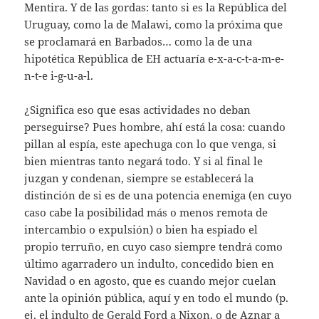
Mentira. Y de las gordas: tanto si es la República del
Uruguay, como la de Malawi, como la próxima que
se proclamará en Barbados… como la de una
hipotética República de EH actuaría e-x-a-c-t-a-m-e-
n-t-e i-g-u-a-l.
¿Significa eso que esas actividades no deban
perseguirse? Pues hombre, ahí está la cosa: cuando
pillan al espía, este apechuga con lo que venga, si
bien mientras tanto negará todo. Y si al final le
juzgan y condenan, siempre se establecerá la
distinción de si es de una potencia enemiga (en cuyo
caso cabe la posibilidad más o menos remota de
intercambio o expulsión) o bien ha espiado el
propio terruño, en cuyo caso siempre tendrá como
último agarradero un indulto, concedido bien en
Navidad o en agosto, que es cuando mejor cuelan
ante la opinión pública, aquí y en todo el mundo (p.
ej. el indulto de Gerald Ford a Nixon, o de Aznar a