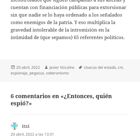
cuentan con financiación públicas para extorsionar
sin que nadie se lo haya ordenado a los señalados
como enemigos de la patria. Y eso multiplica la
gravedad intolerable de la intromisión en la
intimidad de (que sepamos) 65 referentes políticos.
Publicado
Autor
Etiquetas
20 abril, 2022
Javier Vizcaíno
cloacas del estado
,
cni
,
el
espionaje
,
pegasus
,
soberanismo
6 comentarios en «¿Entonces, quién
espió?»
itzi
dice:
20 abril, 2022 a las 13:31