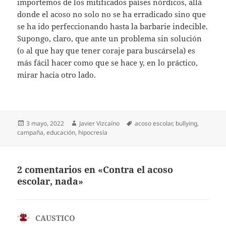
importemos de los mitificados países nórdicos, allá
donde el acoso no solo no se ha erradicado sino que
se ha ido perfeccionando hasta la barbarie indecible.
Supongo, claro, que ante un problema sin solución
(o al que hay que tener coraje para buscársela) es
más fácil hacer como que se hace y, en lo práctico,
mirar hacia otro lado.
Publicado
Autor
Etiquetas
3 mayo, 2022
Javier Vizcaíno
acoso escolar
,
bullying
,
el
campaña
,
educación
,
hipocresía
2 comentarios en «Contra el acoso
escolar, nada»
CAUSTICO
dice: