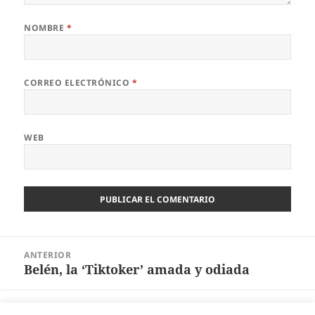
NOMBRE
*
CORREO ELECTRÓNICO
*
WEB
Navegación
ANTERIOR
de
Belén, la ‘Tiktoker’ amada y odiada
Entrada
entradas
anterior:
SIGUIENTE