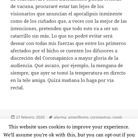
de vacuna, procuraré estar tan lejos de los
visionarios que anuncian el apocalipsis inminente
como de los cuñados que, a veces con la mejor de las
intenciones, pretenden que todo esto va a ser un
catarrillo sin más. Lo que no podré evitar será
desear con todas mis fuerzas que entre los primeros
afectados por el bicho se cuenten los difusores a
discreción del Coronapánico a mayor gloria de la
audiencia. Qué ascazo, por ejemplo, la mengana de
siempre, que ayer se tomó la temperatura en directo
en la tele amiga. Quizá mañana lo haga por vía
rectal.
Publicado
Etiquetas
27 febrero, 2020
alarma
,
amarillismo
,
coronavirus
,
covid-
el
19
,
desinformación
,
espectáculo
,
miedo
,
morbo
,
pánico
,
salud
This website uses cookies to improve your experience.
en Coronapánico
1 comentario
We'll assume you're ok with this, but you can opt-out if you