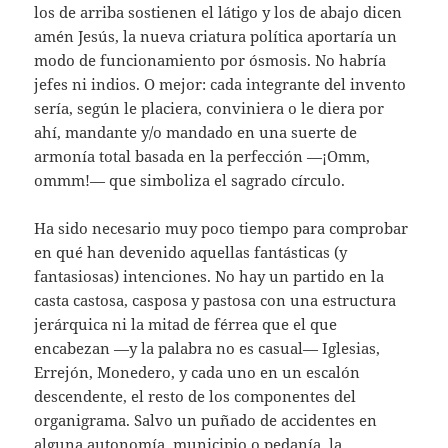
los de arriba sostienen el látigo y los de abajo dicen
amén Jesús, la nueva criatura política aportaría un
modo de funcionamiento por ósmosis. No habría
jefes ni indios. O mejor: cada integrante del invento
sería, según le placiera, conviniera o le diera por
ahí, mandante y/o mandado en una suerte de
armonía total basada en la perfección —¡Omm,
ommm!— que simboliza el sagrado círculo.
Ha sido necesario muy poco tiempo para comprobar
en qué han devenido aquellas fantásticas (y
fantasiosas) intenciones. No hay un partido en la
casta castosa, casposa y pastosa con una estructura
jerárquica ni la mitad de férrea que el que
encabezan —y la palabra no es casual— Iglesias,
Errejón, Monedero, y cada uno en un escalón
descendente, el resto de los componentes del
organigrama. Salvo un puñado de accidentes en
alguna autonomía, municipio o pedanía, la