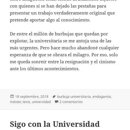
con quienes sí se han dejado las pestañas para
presentar un trabajo verdaderamente original que
pretende aportar algo al conocimiento.
De entre el millón de burbujas que quedan por
explotar, la universitaria se me antoja una de las
más urgentes. Pero hace mucho abandoné cualquier
esperanza de que se obrara el milagro. Por eso, solo
me queda sonreír entre la resignación y el cinismo
ante los últimos acontecimientos.
Publicado
Etiquetas
18 septiembre, 2018
burbuja universitaria
,
endogamia
,
el
en La burbuja universitaria
máster
,
tesis
,
universidad
2 comentarios
Sigo con la Universidad