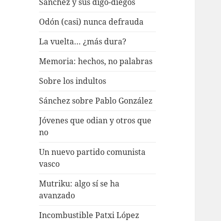
Sánchez y sus digo-diegos
Odón (casi) nunca defrauda
La vuelta… ¿más dura?
Memoria: hechos, no palabras
Sobre los indultos
Sánchez sobre Pablo González
Jóvenes que odian y otros que
no
Un nuevo partido comunista
vasco
Mutriku: algo sí se ha
avanzado
Incombustible Patxi López