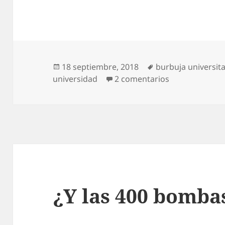
Publicado
Etiquetas
18 septiembre, 2018
burbuja universita
el
en La burbuja 
universidad
2 comentarios
¿Y las 400 bomba