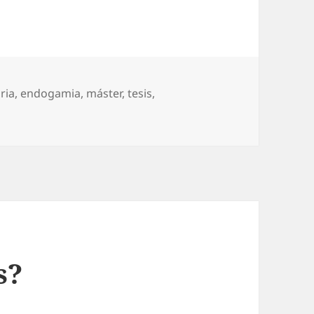
ria
,
endogamia
,
máster
,
tesis
,
universitaria
s?