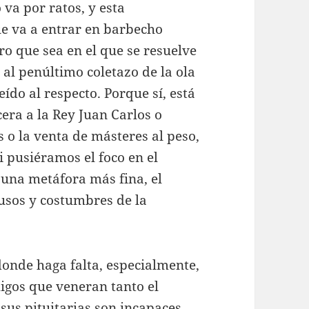
 va por ratos, y esta
ue va a entrar en barbecho
ro que sea en el que se resuelve
l penúltimo coletazo de la ola
eído al respecto. Porque sí, está
cera a la Rey Juan Carlos o
s o la venta de másteres al peso,
 pusiéramos el foco en el
n una metáfora más fina, el
s usos y costumbres de la
donde haga falta, especialmente,
gos que veneran tanto el
sus pituitarias son incapaces