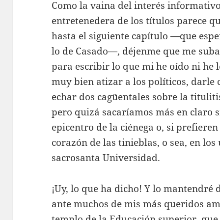
Como la vaina del interés informativo
entretenedera de los títulos parece q
hasta el siguiente capítulo —que espe
lo de Casado—, déjenme que me suba a
para escribir lo que mi he oído ni he l
muy bien atizar a los políticos, darle 
echar dos cagüentales sobre la tituliti
pero quizá sacaríamos más en claro si
epicentro de la ciénega o, si prefiere
corazón de las tinieblas, o sea, en lo
sacrosanta Universidad.
¡Uy, lo que ha dicho! Y lo mantendré 
ante muchos de mis más queridos ami
templo de la Educación superior, que 