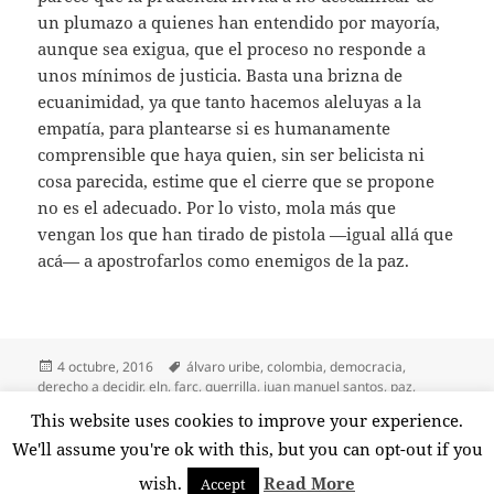
un plumazo a quienes han entendido por mayoría,
aunque sea exigua, que el proceso no responde a
unos mínimos de justicia. Basta una brizna de
ecuanimidad, ya que tanto hacemos aleluyas a la
empatía, para plantearse si es humanamente
comprensible que haya quien, sin ser belicista ni
cosa parecida, estime que el cierre que se propone
no es el adecuado. Por lo visto, mola más que
vengan los que han tirado de pistola —igual allá que
acá— a apostrofarlos como enemigos de la paz.
Publicado
Etiquetas
4 octubre, 2016
álvaro uribe
,
colombia
,
democracia
,
el
derecho a decidir
,
eln
,
farc
,
guerrilla
,
juan manuel santos
,
paz
,
plebiscito
,
referéndum
,
respeto
,
timochencko
This website uses cookies to improve your experience.
en Respeto al ‘no’ colombiano
Deja un comentario
We'll assume you're ok with this, but you can opt-out if you
wish.
Read More
Accept
Funciona gracias a WordPress