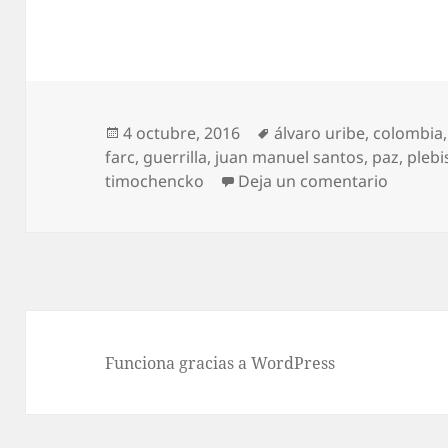
Publicado
Etiquetas
4 octubre, 2016
álvaro uribe
,
colombia
el
farc
,
guerrilla
,
juan manuel santos
,
paz
,
plebi
en Resp
timochencko
Deja un comentario
Funciona gracias a WordPress