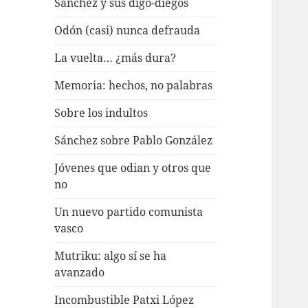
Sánchez y sus digo-diegos
Odón (casi) nunca defrauda
La vuelta… ¿más dura?
Memoria: hechos, no palabras
Sobre los indultos
Sánchez sobre Pablo González
Jóvenes que odian y otros que
no
Un nuevo partido comunista
vasco
Mutriku: algo sí se ha
avanzado
Incombustible Patxi López