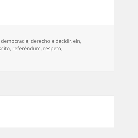
,
democracia
,
derecho a decidir
,
eln
,
scito
,
referéndum
,
respeto
,
eto al ‘no’ colombiano