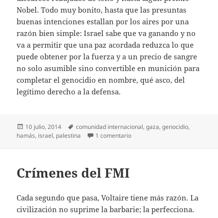
Nobel. Todo muy bonito, hasta que las presuntas
buenas intenciones estallan por los aires por una
razón bien simple: Israel sabe que va ganando y no
va a permitir que una paz acordada reduzca lo que
puede obtener por la fuerza y a un precio de sangre
no solo asumible sino convertible en munición para
completar el genocidio en nombre, qué asco, del
legítimo derecho a la defensa.
Publicado
Etiquetas
10 julio, 2014
comunidad internacional
,
gaza
,
genocidio
,
el
en Matanza programada
hamás
,
israel
,
palestina
1 comentario
Crímenes del FMI
Cada segundo que pasa, Voltaire tiene más razón. La
civilización no suprime la barbarie; la perfecciona.