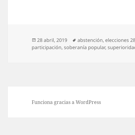
Publicado
Etiquetas
28 abril, 2019
abstención
,
elecciones 28
el
participación
,
soberanía popular
,
superiorida
Funciona gracias a WordPress