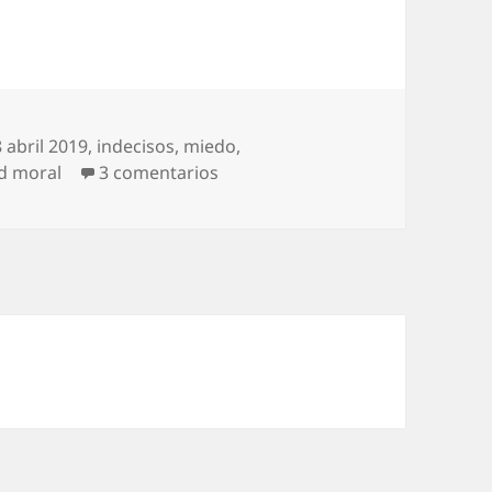
 abril 2019
,
indecisos
,
miedo
,
en Somos mayorcitos
d moral
3 comentarios