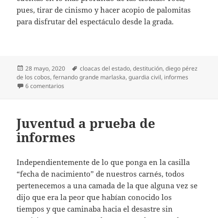
pues, tirar de cinismo y hacer acopio de palomitas
para disfrutar del espectáculo desde la grada.
Publicado
Etiquetas
28 mayo, 2020
cloacas del estado
,
destitución
,
diego pérez
el
de los cobos
,
fernando grande marlaska
,
guardia civil
,
informes
en El Marlaskazo
6 comentarios
Juventud a prueba de
informes
Independientemente de lo que ponga en la casilla
“fecha de nacimiento” de nuestros carnés, todos
pertenecemos a una camada de la que alguna vez se
dijo que era la peor que habían conocido los
tiempos y que caminaba hacia el desastre sin