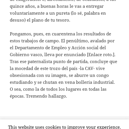
quince años, a buenas horas le vas a entregar
voluntariamente a un pureta (lo sé, palabra en
desuso) el plano de tu tesoro.
Pongamos, pues, en cuarentena los resultados de
estos trabajos de campo. El penúltimo, avalado por
el Departamento de Empleo y Acción social del
Gobierno vasco, lleva por enunciado [Enlace roto.].
Tras ese paternalista punto de partida, concluye que
la mocedad de este trozo del país -la CAV- vive
obsesionada con su imagen, se aburre un congo
estudiando y se chutan en vena bollería industrial.
O sea, como la de todos los lugares en todas las
épocas. Tremendo hallazgo.
Publicado
Etiquetas
17 abril, 2011
conflicto generacional
,
estudios
,
informes
,
This website uses cookies to improve your experience.
el
en Juventud a prueba de informes
jóvenes
,
juventud
3 comentarios