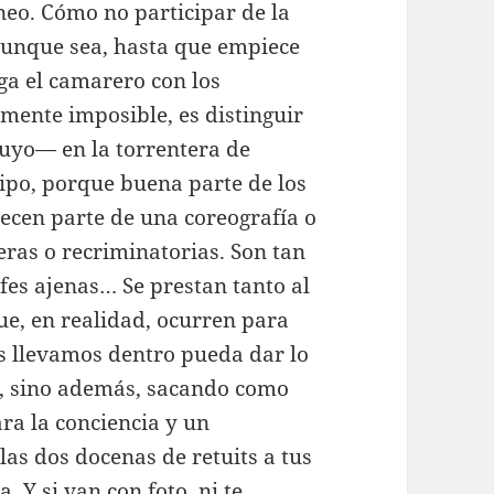
eo. Cómo no participar de la
 aunque sea, hasta que empiece
ga el camarero con los
amente imposible, es distinguir
uyo— en la torrentera de
tipo, porque buena parte de los
ecen parte de una coreografía o
ras o recriminatorias. Son tan
rofes ajenas… Se prestan tanto al
que, en realidad, ocurren para
os llevamos dentro pueda dar lo
o, sino además, sacando como
ra la conciencia y un
s dos docenas de retuits a tus
. Y si van con foto, ni te