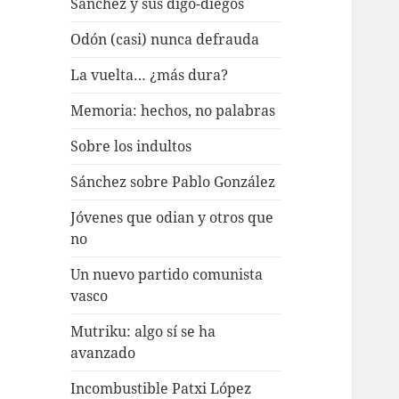
Sánchez y sus digo-diegos
Odón (casi) nunca defrauda
La vuelta… ¿más dura?
Memoria: hechos, no palabras
Sobre los indultos
Sánchez sobre Pablo González
Jóvenes que odian y otros que
no
Un nuevo partido comunista
vasco
Mutriku: algo sí se ha
avanzado
Incombustible Patxi López