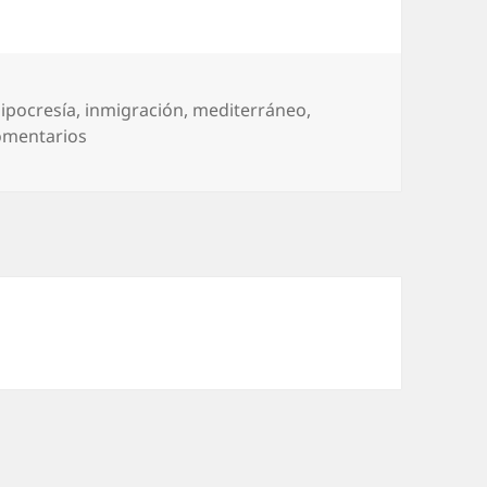
ipocresía
,
inmigración
,
mediterráneo
,
en Sí, ¿pero cómo lo evitamos?
omentarios