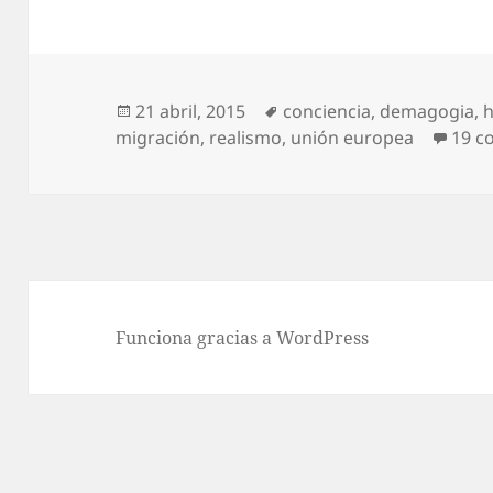
Publicado
Etiquetas
21 abril, 2015
conciencia
,
demagogia
,
h
el
migración
,
realismo
,
unión europea
19 c
Funciona gracias a WordPress