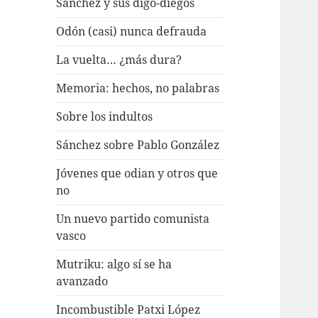
Sánchez y sus digo-diegos
Odón (casi) nunca defrauda
La vuelta… ¿más dura?
Memoria: hechos, no palabras
Sobre los indultos
Sánchez sobre Pablo González
Jóvenes que odian y otros que
no
Un nuevo partido comunista
vasco
Mutriku: algo sí se ha
avanzado
Incombustible Patxi López