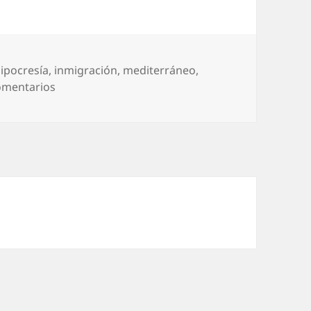
ipocresía
,
inmigración
,
mediterráneo
,
en Sí, ¿pero cómo lo evitamos?
omentarios