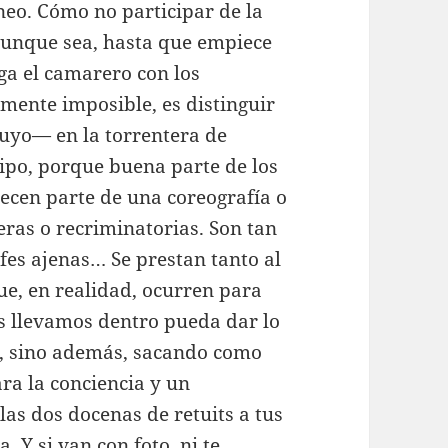
eo. Cómo no participar de la
 aunque sea, hasta que empiece
ga el camarero con los
amente imposible, es distinguir
uyo— en la torrentera de
tipo, porque buena parte de los
ecen parte de una coreografía o
ras o recriminatorias. Son tan
rofes ajenas… Se prestan tanto al
que, en realidad, ocurren para
os llevamos dentro pueda dar lo
o, sino además, sacando como
ra la conciencia y un
s dos docenas de retuits a tus
. Y si van con foto, ni te