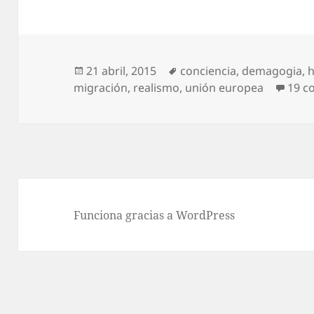
Publicado
Etiquetas
21 abril, 2015
conciencia
,
demagogia
,
h
el
migración
,
realismo
,
unión europea
19 c
Funciona gracias a WordPress