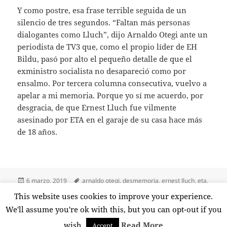
Y como postre, esa frase terrible seguida de un
silencio de tres segundos. “Faltan más personas
dialogantes como Lluch”, dijo Arnaldo Otegi ante un
periodista de TV3 que, como el propio líder de EH
Bildu, pasó por alto el pequeño detalle de que el
exministro socialista no desapareció como por
ensalmo. Por tercera columna consecutiva, vuelvo a
apelar a mi memoria. Porque yo sí me acuerdo, por
desgracia, de que Ernest Lluch fue vilmente
asesinado por ETA en el garaje de su casa hace más
de 18 años.
Publicado
Etiquetas
6 marzo, 2019
arnaldo otegi
,
desmemoria
,
ernest lluch
,
eta
,
el
hopcresía
,
justificación
,
memoria
,
ponencia de memoria
,
This website uses cookies to improve your experience.
en Desmemoria interes
terrorismo
,
tv3
,
violencia
Deja un comentario
We'll assume you're ok with this, but you can opt-out if you
wish.
Read More
Accept
Funciona gracias a WordPress