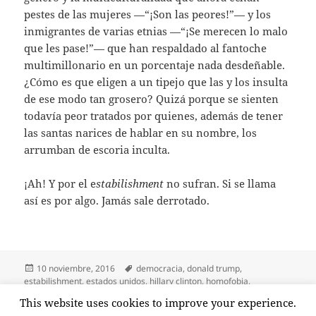
pestes de las mujeres —“¡Son las peores!”— y los
inmigrantes de varias etnias —“¡Se merecen lo malo
que les pase!”— que han respaldado al fantoche
multimillonario en un porcentaje nada desdeñable.
¿Cómo es que eligen a un tipejo que las y los insulta
de ese modo tan grosero? Quizá porque se sienten
todavía peor tratados por quienes, además de tener
las santas narices de hablar en su nombre, los
arrumban de escoria inculta.
¡Ah! Y por el e
stabilishment
no sufran. Si se llama
así es por algo. Jamás sale derrotado.
Publicado
Etiquetas
10 noviembre, 2016
democracia
,
donald trump
,
el
estabilishment
,
estados unidos
,
hillary clinton
,
homofobia
,
machismo
,
presidenciales usa 2016
,
racismo
,
voto
This website uses cookies to improve your experience.
en Pues ganó Trump
5 comentarios