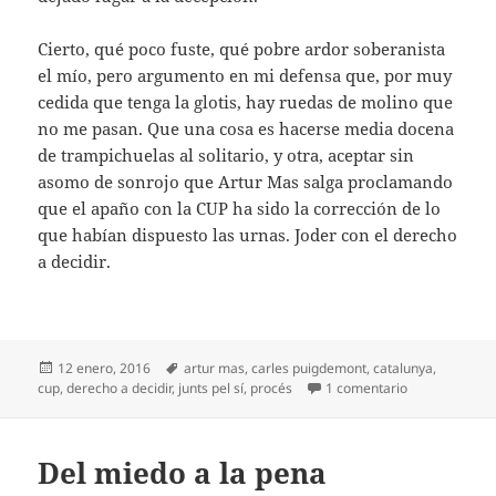
Cierto, qué poco fuste, qué pobre ardor soberanista
el mío, pero argumento en mi defensa que, por muy
cedida que tenga la glotis, hay ruedas de molino que
no me pasan. Que una cosa es hacerse media docena
de trampichuelas al solitario, y otra, aceptar sin
asomo de sonrojo que Artur Mas salga proclamando
que el apaño con la CUP ha sido la corrección de lo
que habían dispuesto las urnas. Joder con el derecho
a decidir.
Publicado
Etiquetas
12 enero, 2016
artur mas
,
carles puigdemont
,
catalunya
,
el
en ¿Qué hay q
cup
,
derecho a decidir
,
junts pel sí
,
procés
1 comentario
Del miedo a la pena