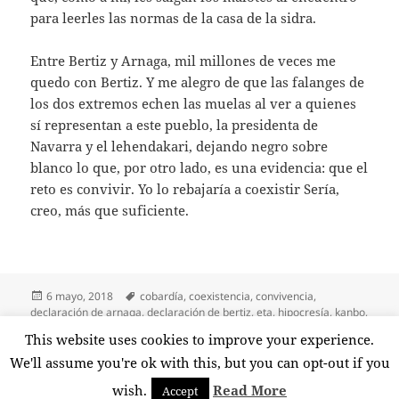
para leerles las normas de la casa de la sidra.
Entre Bertiz y Arnaga, mil millones de veces me
quedo con Bertiz. Y me alegro de que las falanges de
los dos extremos echen las muelas al ver a quienes
sí representan a este pueblo, la presidenta de
Navarra y el lehendakari, dejando negro sobre
blanco lo que, por otro lado, es una evidencia: que el
reto es convivir. Yo lo rebajaría a coexistir Sería,
creo, más que suficiente.
Publicado
Etiquetas
6 mayo, 2018
cobardía
,
coexistencia
,
convivencia
,
el
declaración de arnaga
,
declaración de bertiz
,
eta
,
hipocresía
,
kanbo
,
miseria moral
,
reconciliación
,
relaciones personales
,
terrorismo
This website uses cookies to improve your experience.
en Coexistir es suficiente
Deja un comentario
We'll assume you're ok with this, but you can opt-out if you
wish.
Read More
Accept
Funciona gracias a WordPress