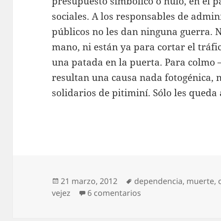
presupuesto simbólico o nulo, en el p
sociales. A los responsables de admin
públicos no les dan ninguna guerra. 
mano, ni están ya para cortar el tráf
una patada en la puerta. Para colmo
resultan una causa nada fotogénica, 
solidarios de pitiminí. Sólo les queda
Publicado
Etiquetas
21 marzo, 2012
dependencia
,
muerte
,
el
en Dependientes
vejez
6 comentarios