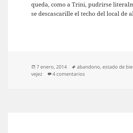
queda, como a Trini, pudrirse litera
se descascarille el techo del local de a
Publicado
Etiquetas
7 enero, 2014
abandono
,
estado de bie
el
en Trini y tantos otro
vejez
4 comentarios