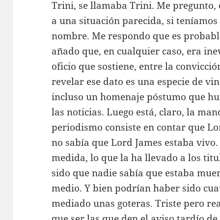
Trini, se llamaba Trini. Me pregunto
a una situación parecida, si teníamos
nombre. Me respondo que es probabl
añado que, en cualquier caso, era ine
oficio que sostiene, entre la convicció
revelar ese dato es una especie de vi
incluso un homenaje póstumo que hum
las noticias. Luego está, claro, la man
periodismo consiste en contar que L
no sabía que Lord James estaba vivo. 
medida, lo que la ha llevado a los tit
sido que nadie sabía que estaba muer
medio. Y bien podrían haber sido cuat
mediado unas goteras. Triste pero r
que ser las que den el aviso tardío d