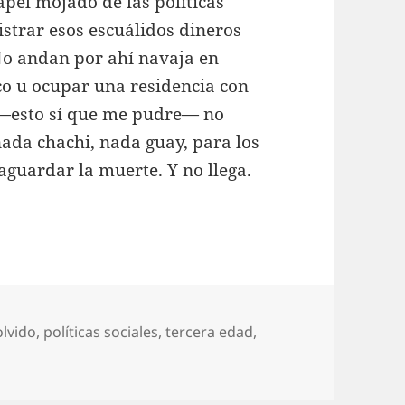
apel mojado de las políticas
istrar esos escuálidos dineros
No andan por ahí navaja en
ico u ocupar una residencia con
 —esto sí que me pudre— no
nada chachi, nada guay, para los
 aguardar la muerte. Y no llega.
olvido
,
políticas sociales
,
tercera edad
,