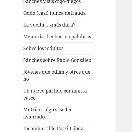
Sánchez y sus digo-diegos
Odón (casi) nunca defrauda
La vuelta… ¿más dura?
Memoria: hechos, no palabras
Sobre los indultos
Sánchez sobre Pablo González
Jóvenes que odian y otros que
no
Un nuevo partido comunista
vasco
Mutriku: algo sí se ha
avanzado
Incombustible Patxi López