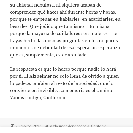
su abismal nebulosa, ni siquiera acaban de
comprender qué haces ahí durante horas y horas,
por qué te empeñas en hablarles, en acariciarles, en
besarles. Qué jodido que tú mismo —tú misma,
porque la mayoría de cuidadores son mujeres— te
hayas hecho las mismas preguntas en los no pocos
momentos de debilidad de esa espera sin esperanza
que es, simplemente, estar a su lado.
La respuesta es que lo haces porque nadie lo hará
por ti. El Alzheimer no sólo llena de olvido a quien
lo padece; también al resto de la sociedad, que lo
convierte en invisible. La memoria es el camino.
Vamos contigo, Guillermo.
Publicado
Etiquetas
20 marzo, 2012
alzheimer
,
dependencia
,
finisterre
,
el
guillermo nagores
,
jerusalén
,
la memoria es el camino