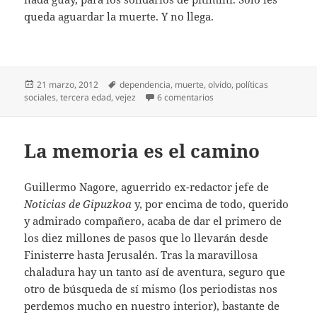
queda aguardar la muerte. Y no llega.
Publicado
Etiquetas
21 marzo, 2012
dependencia
,
muerte
,
olvido
,
políticas
el
en Dependientes
sociales
,
tercera edad
,
vejez
6 comentarios
La memoria es el camino
Guillermo Nagore, aguerrido ex-redactor jefe de
Noticias de Gipuzkoa
y, por encima de todo, querido
y admirado compañero, acaba de dar el primero de
los diez millones de pasos que lo llevarán desde
Finisterre hasta Jerusalén. Tras la maravillosa
chaladura hay un tanto así de aventura, seguro que
otro de búsqueda de sí mismo (los periodistas nos
perdemos mucho en nuestro interior), bastante de