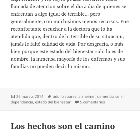
llamada de atención sobre el día a día de quienes se
enfrentan a algo igual de terrible… pero
generalmente, con muchísimos menos recursos. Fue
reconfortante escuchar a la doctora que lo ha
atendido que, dentro de lo terrible de su situación,
jamás le faltó calidad de vida. Por desgracia, o más
bien porque este estado del bienestar solo lo es de
nombre, la inmensa mayoría de los enfermos y sus
familias no pueden decir lo mismo.
Publicado
Etiquetas
26 marzo, 2014
adolfo suárez
,
alzheimer
,
demencia senil
,
el
en El Alzheimer de 
dependencia
,
estado del bienestar
5 comentarios
Los hechos son el camino