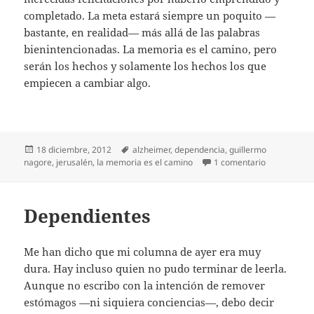
completado. La meta estará siempre un poquito —
bastante, en realidad— más allá de las palabras
bienintencionadas. La memoria es el camino, pero
serán los hechos y solamente los hechos los que
empiecen a cambiar algo.
Publicado
Etiquetas
18 diciembre, 2012
alzheimer
,
dependencia
,
guillermo
el
en Los hech
nagore
,
jerusalén
,
la memoria es el camino
1 comentario
Dependientes
Me han dicho que mi columna de ayer era muy
dura. Hay incluso quien no pudo terminar de leerla.
Aunque no escribo con la intención de remover
estómagos —ni siquiera conciencias—, debo decir