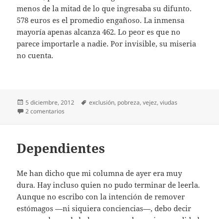
menos de la mitad de lo que ingresaba su difunto.
578 euros es el promedio engañoso. La inmensa
mayoría apenas alcanza 462. Lo peor es que no
parece importarle a nadie. Por invisible, su miseria
no cuenta.
Publicado
Etiquetas
5 diciembre, 2012
exclusión
,
pobreza
,
vejez
,
viudas
el
en Viudas
2 comentarios
Dependientes
Me han dicho que mi columna de ayer era muy
dura. Hay incluso quien no pudo terminar de leerla.
Aunque no escribo con la intención de remover
estómagos —ni siquiera conciencias—, debo decir