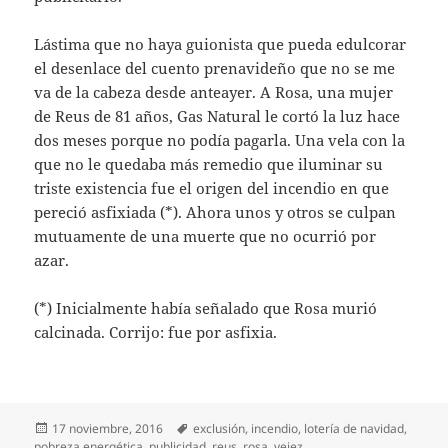
Lástima que no haya guionista que pueda edulcorar
el desenlace del cuento prenavideño que no se me
va de la cabeza desde anteayer. A Rosa, una mujer
de Reus de 81 años, Gas Natural le cortó la luz hace
dos meses porque no podía pagarla. Una vela con la
que no le quedaba más remedio que iluminar su
triste existencia fue el origen del incendio en que
pereció asfixiada (*). Ahora unos y otros se culpan
mutuamente de una muerte que no ocurrió por
azar.
(*) Inicialmente había señalado que Rosa murió
calcinada. Corrijo: fue por asfixia.
Publicado
Etiquetas
17 noviembre, 2016
exclusión
,
incendio
,
lotería de navidad
,
el
pobreza energética
,
publicidad
,
reus
,
rosa
,
vejez