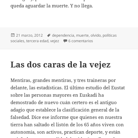
queda aguardar la muerte. Y no llega.
Publicado
Etiquetas
21 marzo, 2012
dependencia
,
muerte
,
olvido
,
políticas
el
en Dependientes
sociales
,
tercera edad
,
vejez
6 comentarios
Las dos caras de la vejez
Mentiras, grandes mentiras, y tres traineras por
delante, las estadísticas. El último estudio del Eustat
sobre las personas mayores en Euskadi ha
demostrado de nuevo cuán certero es el antiguo
adagio que establece la clasificación general de la
falsedad. Dice ese informe que quienes en nuestra
tierra han saltado el listón de los 65 años viven con
autonomía, son activos, practican deporte, y están