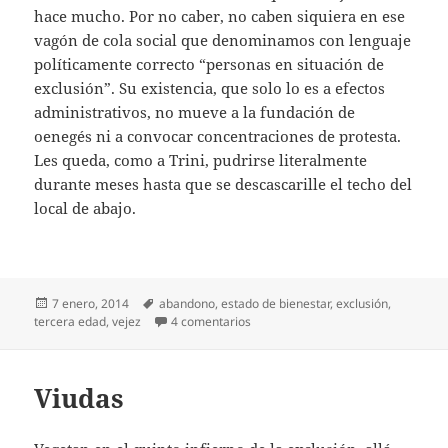
hace mucho. Por no caber, no caben siquiera en ese
vagón de cola social que denominamos con lenguaje
políticamente correcto “personas en situación de
exclusión”. Su existencia, que solo lo es a efectos
administrativos, no mueve a la fundación de
oenegés ni a convocar concentraciones de protesta.
Les queda, como a Trini, pudrirse literalmente
durante meses hasta que se descascarille el techo del
local de abajo.
Publicado
Etiquetas
7 enero, 2014
abandono
,
estado de bienestar
,
exclusión
,
el
en Trini y tantos otros
tercera edad
,
vejez
4 comentarios
Viudas