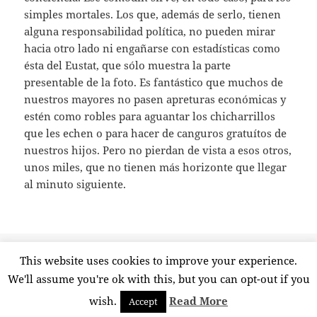
simples mortales. Los que, además de serlo, tienen
alguna responsabilidad política, no pueden mirar
hacia otro lado ni engañarse con estadísticas como
ésta del Eustat, que sólo muestra la parte
presentable de la foto. Es fantástico que muchos de
nuestros mayores no pasen apreturas económicas y
estén como robles para aguantar los chicharrillos
que les echen o para hacer de canguros gratuítos de
nuestros hijos. Pero no pierdan de vista a esos otros,
unos miles, que no tienen más horizonte que llegar
al minuto siguiente.
Publicado
Etiquetas
15 octubre, 2010
estadísticas
,
eustat
,
tercera edad
,
vejez
This website uses cookies to improve your experience.
el
en Las dos caras de la vejez
8 comentarios
We'll assume you're ok with this, but you can opt-out if you
wish.
Read More
Accept
Funciona gracias a WordPress