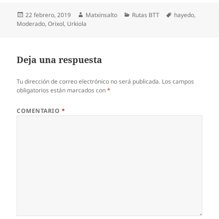
Publicado
Autor
Categorías
Etiquetas
22 febrero, 2019
Matxinsalto
Rutas BTT
hayedo
,
el
Moderado
,
Orixol
,
Urkiola
Deja una respuesta
Tu dirección de correo electrónico no será publicada.
Los campos
obligatorios están marcados con
*
COMENTARIO
*