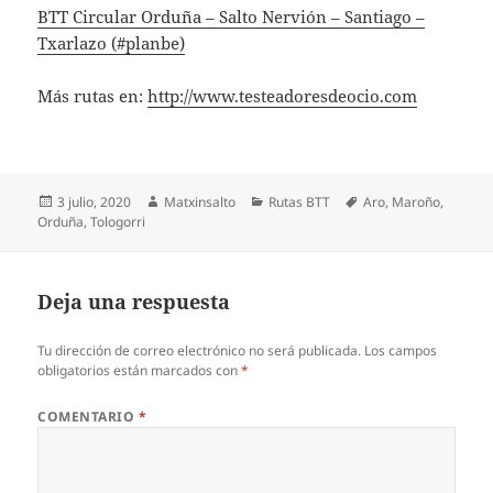
BTT Circular Orduña – Salto Nervión – Santiago –
Txarlazo (#planbe)
Más rutas en:
http://www.testeadoresdeocio.com
Publicado
Autor
Categorías
Etiquetas
3 julio, 2020
Matxinsalto
Rutas BTT
Aro
,
Maroño
,
el
Orduña
,
Tologorri
Deja una respuesta
Tu dirección de correo electrónico no será publicada.
Los campos
obligatorios están marcados con
*
COMENTARIO
*