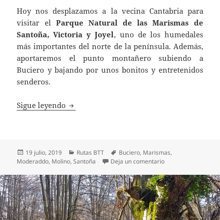
Hoy nos desplazamos a la vecina Cantabria para
visitar el
Parque Natural de las Marismas de
Santoña, Victoria y Joyel
, uno de los humedales
más importantes del norte de la península. Además,
aportaremos el punto montañero subiendo a
Buciero y bajando por unos bonitos y entretenidos
senderos.
BTT Marismas de Santoña y Buciero
Sigue leyendo
Publicado
Categorías
Etiquetas
19 julio, 2019
Rutas BTT
Buciero
,
Marismas
,
el
en BTT Marismas de
Moderaddo
,
Molino
,
Santoña
Deja un comentario