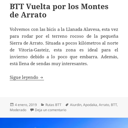
BTT Vuelta por los Montes
de Arrato
Volvemos con las bicis a la Llanada Alavesa, esta vez
para rodar por el terreno rocoso de la pequeña
Sierra de Arrato. Situada a pocos kilómetros al norte
de Vitoria-Gasteiz, esta zona es ideal para el
invierno debido a lo poco que embarra. Además,
está llena de sendas muy interesantes.
BTT Vuelta por los Montes de Arrato
Sigue leyendo
Publicado
Categorías
Etiquetas
4 enero, 2019
Rutas BTT
Aiurdin
,
Apodaka
,
Arrato
,
BTT
,
el
en BTT Vuelta por los Montes de Arrat
Moderado
Deja un comentario