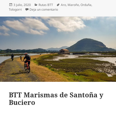
Publicado
Categorías
Etiquetas
3 julio, 2020
Rutas BTT
Aro
,
Maroño
,
Orduña
,
el
en BTT Tologorri desde Maroño y la es
Tologorri
Deja un comentario
BTT Marismas de Santoña y
Buciero