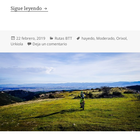
BTT Vuelta a Orixol desde Urkiola
Sigue leyendo
Publicado
Categorías
Etiquetas
22 febrero, 2019
Rutas BTT
hayedo
,
Moderado
,
Orixol
,
el
en BTT Vuelta a Orixol desde Urkiola
Urkiola
Deja un comentario