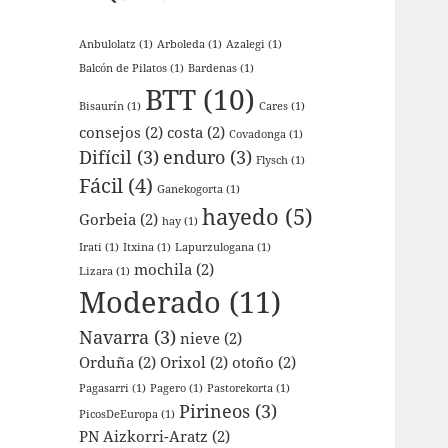
Anbulolatz
(1)
Arboleda
(1)
Azalegi
(1)
Balcón de Pilatos
(1)
Bardenas
(1)
BTT
(10)
Bisaurín
(1)
Cares
(1)
consejos
(2)
costa
(2)
Covadonga
(1)
Difícil
(3)
enduro
(3)
Flysch
(1)
Fácil
(4)
Ganekogorta
(1)
hayedo
(5)
Gorbeia
(2)
hay
(1)
Irati
(1)
Itxina
(1)
Lapurzulogana
(1)
mochila
(2)
Lizara
(1)
Moderado
(11)
Navarra
(3)
nieve
(2)
Orduña
(2)
Orixol
(2)
otoño
(2)
Pagasarri
(1)
Pagero
(1)
Pastorekorta
(1)
Pirineos
(3)
PicosDeEuropa
(1)
PN Aizkorri-Aratz
(2)