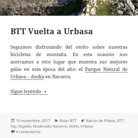
BTT Vuelta a Urbasa
Seguimos disfrutando del otoño sobre nuestras
bicicletas de montaña. En esta ocasión nos
acercamos a otro lugar que muestra sus mejores
galas en esta época del año: el
Parque Natural de
Urbasa – Andía
en Navarra.
BTT Vuelta a Urbasa
Sigue leyendo
Publicado
Categorías
Etiquetas
10 noviembre, 2017
Rutas BTT
Balcón de Pilatos
,
BTT
,
el
hay
,
hayedo
,
Moderado
,
Navarra
,
otoño
,
Urbasa
en BTT Vuelta a Urbasa
4 comentarios