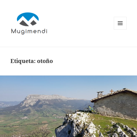
MENÚ
Y
WIDGETS
Etiqueta:
otoño