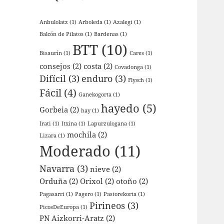
Anbulolatz
(1)
Arboleda
(1)
Azalegi
(1)
Balcón de Pilatos
(1)
Bardenas
(1)
BTT
(10)
Bisaurín
(1)
Cares
(1)
consejos
(2)
costa
(2)
Covadonga
(1)
Difícil
(3)
enduro
(3)
Flysch
(1)
Fácil
(4)
Ganekogorta
(1)
hayedo
(5)
Gorbeia
(2)
hay
(1)
Irati
(1)
Itxina
(1)
Lapurzulogana
(1)
mochila
(2)
Lizara
(1)
Moderado
(11)
Navarra
(3)
nieve
(2)
Orduña
(2)
Orixol
(2)
otoño
(2)
Pagasarri
(1)
Pagero
(1)
Pastorekorta
(1)
Pirineos
(3)
PicosDeEuropa
(1)
PN Aizkorri-Aratz
(2)