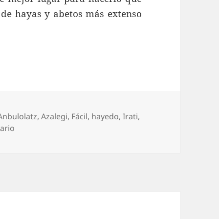
 de hayas y abetos más extenso
 Azalegi en la selva de Irati
Etiquetas
Anbulolatz
,
Azalegi
,
Fácil
,
hayedo
,
Irati
,
en Anbulolatz y Azalegi en la selva de Irati
ario