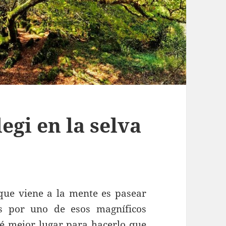
egi en la selva
que viene a la mente es pasear
s por uno de esos magníficos
ué mejor lugar para hacerlo que