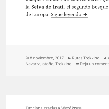
la
Selva de Irati
, el segundo bosque
Anbulolatz y
de Europa.
Sigue leyendo
Publicado
Categorías
8 noviembre, 2017
Rutas Trekking
el
Navarra
,
otoño
,
Trekking
Deja un coment
Funciona gracias a WordPress