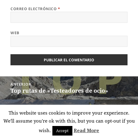
CORREO ELECTRÓNICO
*
WEB
Navegación
ANTERIOR
de
Top rutas de «Testeadores de ocio»
Entrada
entradas
anterior:
SIGUIENTE
This website uses cookies to improve your experience.
BTT Vuelta a Urbasa
Entrada
We'll assume you're ok with this, but you can opt-out if you
siguiente:
wish.
Read More
Accept
Funciona gracias a WordPress