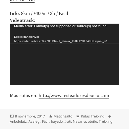
Info
: 8km / +400m / 3h / Fácil
Videotrack
:
Reproductor
Media error: Format(s) not supported or source(s) not found
de
Descargar archivo:
vídeo
https://video.relive.cc/4778619421_strava_1509123174330.mp4?_=1
Más rutas en:
http://www.testeadoresdeocio.com
Publicado
Autor
Categorías
Etiquetas
8 noviembre, 2017
Matxinsalto
Rutas Trekking
el
Anbulolatz
,
Azalegi
,
Fácil
,
hayedo
,
Irati
,
Navarra
,
otoño
,
Trekking