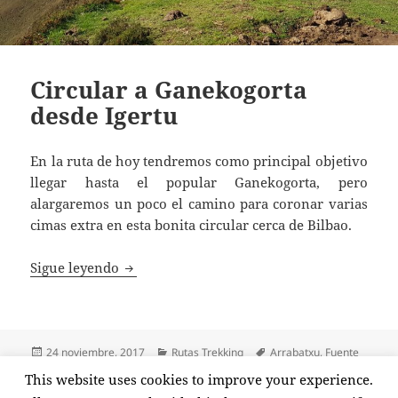
Circular a Ganekogorta
desde Igertu
En la ruta de hoy tendremos como principal objetivo
llegar hasta el popular Ganekogorta, pero
alargaremos un poco el camino para coronar varias
cimas extra en esta bonita circular cerca de Bilbao.
Circular a Ganekogorta desde Igertu
Sigue leyendo
Publicado
Categorías
Etiquetas
24 noviembre, 2017
Rutas Trekking
Arrabatxu
,
Fuente
el
del espino
,
Ganekogorta
,
Lapurzulogana
,
Moderado
,
Pagasarri
,
This website uses cookies to improve your experience.
en Circular a Ganekogorta 
Pagero
,
Pastorekorta
Deja un comentario