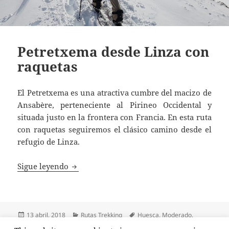
Petretxema desde Linza con
raquetas
El Petretxema es una atractiva cumbre del macizo de
Ansabère, perteneciente al Pirineo Occidental y
situada justo en la frontera con Francia. En esta ruta
con raquetas seguiremos el clásico camino desde el
refugio de Linza.
Petretxema desde Linza con raquetas
Sigue leyendo
Publicado
Categorías
Etiquetas
13 abril, 2018
Rutas Trekking
Huesca
,
Moderado
,
el
nieve
,
Petretxema
,
Pirineos
,
Raquetas
,
Trekking