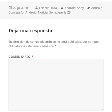
Publicado
Autor
Categorías
Etiquetas
22 julio, 2015
Erlantz Plaza
Android
,
Sony
Android
,
el
Concept for Android
,
Noticia
,
Sony
,
Xperia Z3
Deja una respuesta
Tu dirección de correo electrónico no será publicada.
Los campos
obligatorios están marcados con
*
COMENTARIO
*