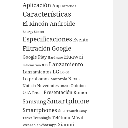
Aplicación
App
Barcelona
Características
El Rincón Androide
Energy Sistem
Especificaciones
Evento
Filtración
Google
Huawei
Google Play
Hardware
Lanzamiento
iOS
Información
LG
Lanzamientos
LG G4
Lo probamos
Nexus
Motorola
Noticia
Novedades
Opinión
Oficial
Presentación
OTA
Rumor
Precio
Smartphone
Samsung
Smartphones
Smartwatch
Sony
Teléfono Móvil
Tecnología
Tablet
Xiaomi
whatsapp
Wearable