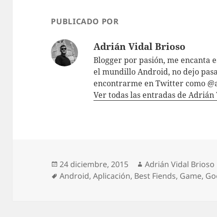
PUBLICADO POR
Adrián Vidal Brioso
Blogger por pasión, me encanta es
el mundillo Android, no dejo pa
encontrarme en Twitter como @
Ver todas las entradas de Adrián
Publicado
Autor
24 diciembre, 2015
Adrián Vidal Brioso
el
Etiquetas
Android
,
Aplicación
,
Best Fiends
,
Game
,
Go