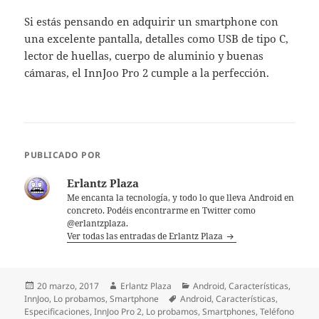
Si estás pensando en adquirir un smartphone con
una excelente pantalla, detalles como USB de tipo C,
lector de huellas, cuerpo de aluminio y buenas
cámaras, el InnJoo Pro 2 cumple a la perfección.
PUBLICADO POR
Erlantz Plaza
Me encanta la tecnología, y todo lo que lleva Android en
concreto. Podéis encontrarme en Twitter como
@erlantzplaza.
Ver todas las entradas de Erlantz Plaza
Publicado
Autor
Categorías
20 marzo, 2017
Erlantz Plaza
Android
,
Características
,
el
Etiquetas
InnJoo
,
Lo probamos
,
Smartphone
Android
,
Características
,
Especificaciones
,
InnJoo Pro 2
,
Lo probamos
,
Smartphones
,
Teléfono