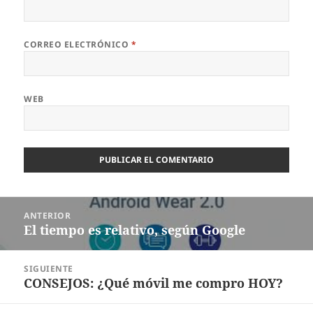
CORREO ELECTRÓNICO
*
WEB
Navegación
ANTERIOR
de
El tiempo es relativo, según Google
Entrada
entradas
anterior:
SIGUIENTE
CONSEJOS: ¿Qué móvil me compro HOY?
Entrada
siguiente: