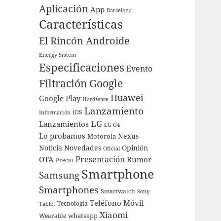
Aplicación
App
Barcelona
Características
El Rincón Androide
Energy Sistem
Especificaciones
Evento
Filtración
Google
Huawei
Google Play
Hardware
Lanzamiento
iOS
Información
LG
Lanzamientos
LG G4
Lo probamos
Nexus
Motorola
Noticia
Novedades
Opinión
Oficial
Presentación
OTA
Rumor
Precio
Smartphone
Samsung
Smartphones
Smartwatch
Sony
Teléfono Móvil
Tecnología
Tablet
Xiaomi
whatsapp
Wearable