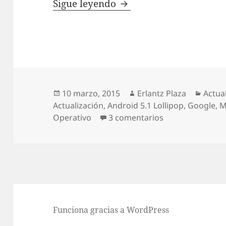
Google presenta Androi
Sigue leyendo
Publicado
Autor
Categ
10 marzo, 2015
Erlantz Plaza
Actua
el
Actualización
,
Android 5.1 Lollipop
,
Google
,
M
en Google prese
Operativo
3 comentarios
Funciona gracias a WordPress