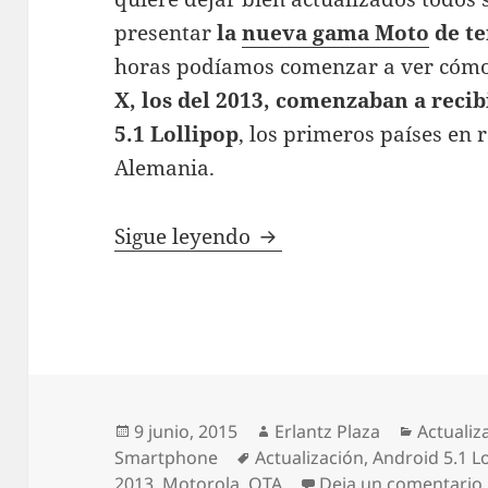
presentar
la
nueva gama Moto
de te
horas podíamos comenzar a ver cómo
X, los del 2013, comenzaban a recib
5.1 Lollipop
, los primeros países en 
Alemania.
Motorola Moto X 2013 c
Sigue leyendo
Publicado
Autor
Categorí
9 junio, 2015
Erlantz Plaza
Actualiz
el
Etiquetas
Smartphone
Actualización
,
Android 5.1 L
2013
,
Motorola
,
OTA
Deja un comentario