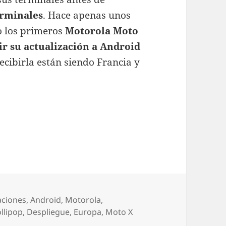
rminales
. Hace apenas unos
 los primeros
Motorola Moto
ir su actualización a Android
recibirla están siendo Francia y
omienza a recibir Android 5.1 en Europa
as
aciones
,
Android
,
Motorola
,
ollipop
,
Despliegue
,
Europa
,
Moto X
en Motorola Moto X 2013 comienza a recibir Android 5.1 en